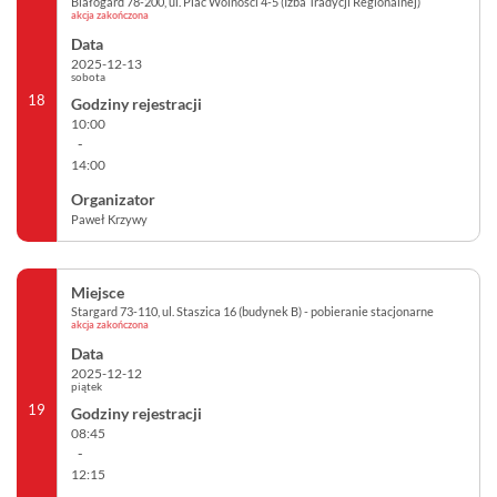
Białogard 78-200, ul. Plac Wolności 4-5 (Izba Tradycji Regionalnej)
akcja zakończona
2025-12-13
sobota
18
10:00
-
14:00
Paweł Krzywy
Stargard 73-110, ul. Staszica 16 (budynek B) - pobieranie stacjonarne
akcja zakończona
2025-12-12
piątek
19
08:45
-
12:15