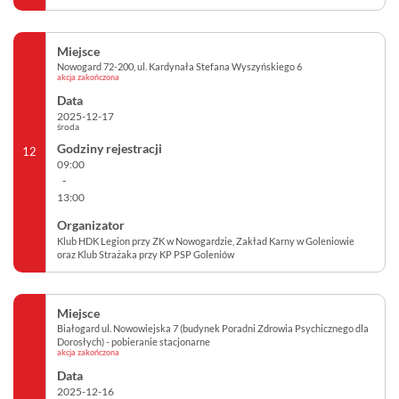
Nowogard 72-200, ul. Kardynała Stefana Wyszyńskiego 6
akcja zakończona
2025-12-17
środa
12
09:00
-
13:00
Klub HDK Legion przy ZK w Nowogardzie, Zakład Karny w Goleniowie
oraz Klub Strażaka przy KP PSP Goleniów
Białogard ul. Nowowiejska 7 (budynek Poradni Zdrowia Psychicznego dla
Dorosłych) - pobieranie stacjonarne
akcja zakończona
2025-12-16