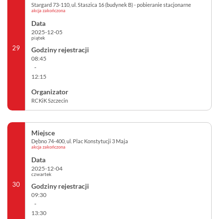
Stargard 73-110, ul. Staszica 16 (budynek B) - pobieranie stacjonarne
akcja zakończona
2025-12-05
piątek
29
08:45
-
12:15
RCKiK Szczecin
Dębno 74-400, ul. Plac Konstytucji 3 Maja
akcja zakończona
2025-12-04
czwartek
30
09:30
-
13:30