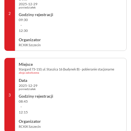
2025-12-29
poniedziałek
2
09:30
-
12:30
RCKIK Szczecin
Stargard 73-110, ul. Staszica 16 (budynek B) - pobieranie stacjonarne
akcja zakończona
2025-12-29
poniedziałek
3
08:45
-
12:15
RCKiK Szczecin