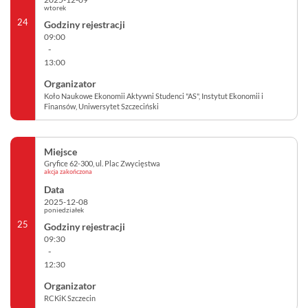
wtorek
24
09:00
-
13:00
Koło Naukowe Ekonomii Aktywni Studenci "AS", Instytut Ekonomii i
Finansów, Uniwersytet Szczeciński
Gryfice 62-300, ul. Plac Zwycięstwa
akcja zakończona
2025-12-08
poniedziałek
25
09:30
-
12:30
RCKiK Szczecin