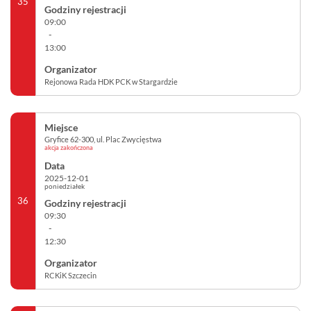
35
09:00
-
13:00
Rejonowa Rada HDK PCK w Stargardzie
Gryfice 62-300, ul. Plac Zwycięstwa
akcja zakończona
2025-12-01
poniedziałek
36
09:30
-
12:30
RCKiK Szczecin