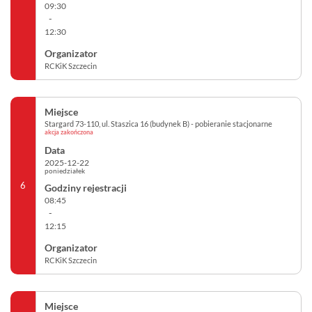
09:30
-
12:30
RCKiK Szczecin
Stargard 73-110, ul. Staszica 16 (budynek B) - pobieranie stacjonarne
akcja zakończona
2025-12-22
poniedziałek
6
08:45
-
12:15
RCKiK Szczecin