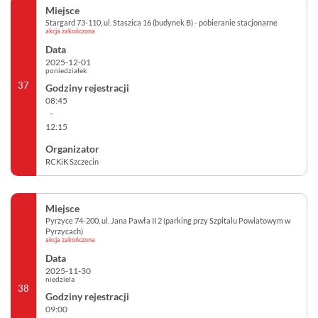
Stargard 73-110, ul. Staszica 16 (budynek B) - pobieranie stacjonarne
akcja zakończona
2025-12-01
poniedziałek
37
08:45
-
12:15
RCKiK Szczecin
Pyrzyce 74-200, ul. Jana Pawła II 2 (parking przy Szpitalu Powiatowym w
Pyrzycach)
akcja zakończona
2025-11-30
niedziela
38
09:00