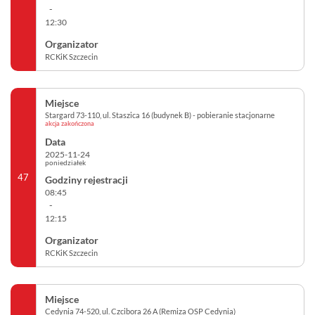
-
12:30
RCKiK Szczecin
Stargard 73-110, ul. Staszica 16 (budynek B) - pobieranie stacjonarne
akcja zakończona
2025-11-24
poniedziałek
47
08:45
-
12:15
RCKiK Szczecin
Cedynia 74-520, ul. Czcibora 26 A (Remiza OSP Cedynia)